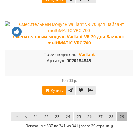
Радиатор Kermi FTV 22 400
Радиатор Purmo Ve
30
Длина, мм
Длин
Смесительный модуль Vaillant VR 70 для Вайлант
1 120 818 р.
multiMATIC VRC 700
3 411
Купить
Производитель:
Vaillant
Купить
Артикул:
0020184845
19 700 р.
Купить
|<
<
21
22
23
24
25
26
27
28
29
Показано с 337 по 341 из 341 (всего 29 страниц)