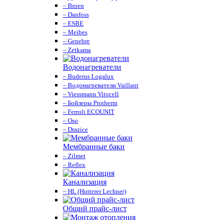
– Broen
– Danfoss
– ESBE
– Meibes
– Genebre
– Zetkama
Водонагреватели
– Buderus Logalux
– Водонагреватели Vaillant
– Viessmann Vitocell
– Бойлеры Protherm
– Ferroli ECOUNIT
– Oso
– Drazice
Мембранные баки
– Zilmet
– Reflex
Канализация
– HL (Hutterer Lechner)
Общий прайс-лист