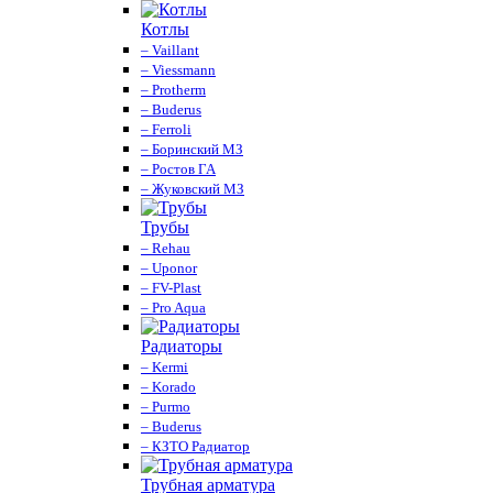
Котлы
– Vaillant
– Viessmann
– Protherm
– Buderus
– Ferroli
– Боринский МЗ
– Ростов ГА
– Жуковский МЗ
Трубы
– Rehau
– Uponor
– FV-Plast
– Pro Aqua
Радиаторы
– Kermi
– Korado
– Purmo
– Buderus
– КЗТО Радиатор
Трубная арматура