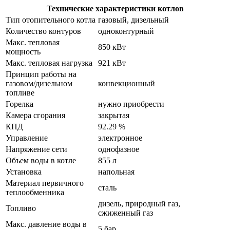
Технические характеристики котлов
Тип отопительного котла
газовый, дизельный
Количество контуров
одноконтурный
Макс. тепловая
850 кВт
мощность
Макс. тепловая нагрузка
921 кВт
Принцип работы на
газовом/дизельном
конвекционный
топливе
Горелка
нужно приобрести
Камера сгорания
закрытая
КПД
92.29 %
Управление
электронное
Напряжение сети
однофазное
Объем воды в котле
855 л
Установка
напольная
Материал первичного
сталь
теплообменника
дизель, природный газ,
Топливо
сжиженный газ
Макс. давление воды в
5 бар