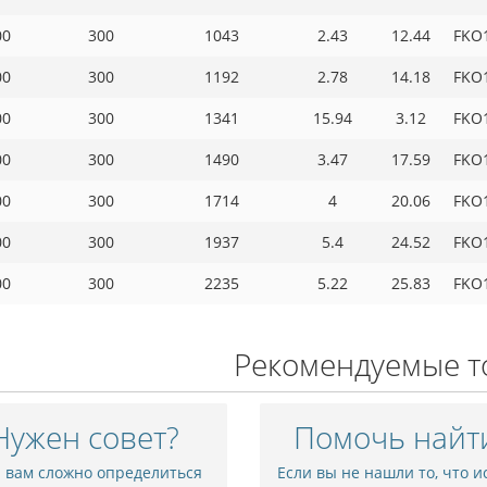
00
300
1043
2.43
12.44
FKO
00
300
1192
2.78
14.18
FKO
00
300
1341
15.94
3.12
FKO
00
300
1490
3.47
17.59
FKO
00
300
1714
4
20.06
FKO
00
300
1937
5.4
24.52
FKO
00
300
2235
5.22
25.83
FKO
Рекомендуемые т
Нужен совет?
Помочь найт
и вам сложно определиться
Если вы не нашли то, что и