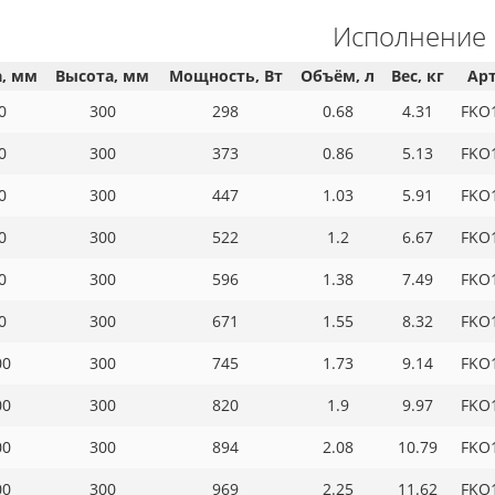
Исполнение
, мм
Высота, мм
Мощность, Вт
Объём, л
Вес, кг
Ар
0
300
298
0.68
4.31
FKO
0
300
373
0.86
5.13
FKO
0
300
447
1.03
5.91
FKO
0
300
522
1.2
6.67
FKO
0
300
596
1.38
7.49
FKO
0
300
671
1.55
8.32
FKO
00
300
745
1.73
9.14
FKO
00
300
820
1.9
9.97
FKO
00
300
894
2.08
10.79
FKO
00
300
969
2.25
11.62
FKO