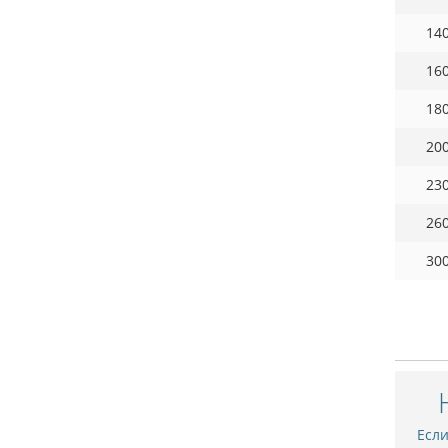
14
16
18
20
23
26
30
Есл