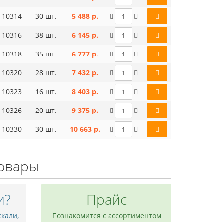
110314
30 шт.
5 488 р.
110316
38 шт.
6 145 р.
110318
35 шт.
6 777 р.
110320
28 шт.
7 432 р.
110323
16 шт.
8 403 р.
110326
20 шт.
9 375 р.
110330
30 шт.
10 663 р.
овары
и?
Прайс
скали,
Познакомится с ассортиментом