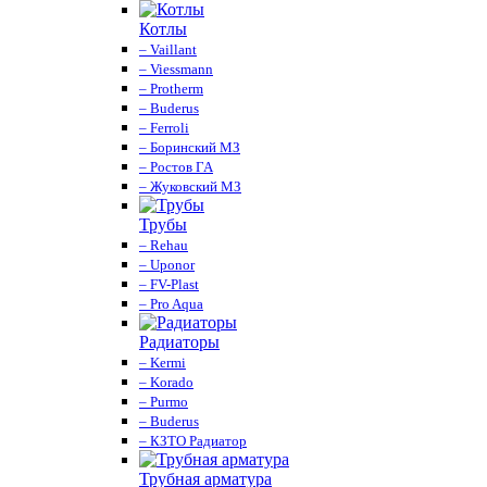
Котлы
– Vaillant
– Viessmann
– Protherm
– Buderus
– Ferroli
– Боринский МЗ
– Ростов ГА
– Жуковский МЗ
Трубы
– Rehau
– Uponor
– FV-Plast
– Pro Aqua
Радиаторы
– Kermi
– Korado
– Purmo
– Buderus
– КЗТО Радиатор
Трубная арматура