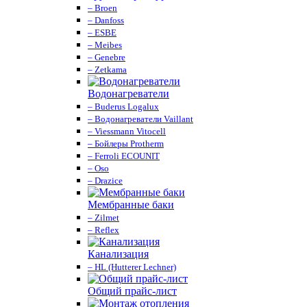
– Broen
– Danfoss
– ESBE
– Meibes
– Genebre
– Zetkama
Водонагреватели
– Buderus Logalux
– Водонагреватели Vaillant
– Viessmann Vitocell
– Бойлеры Protherm
– Ferroli ECOUNIT
– Oso
– Drazice
Мембранные баки
– Zilmet
– Reflex
Канализация
– HL (Hutterer Lechner)
Общий прайс-лист