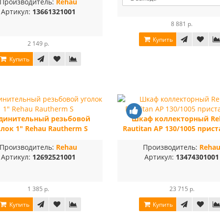
Производитель:
Rehau
Артикул:
13661321001
8 881 р.
Купить
2 149 р.
Купить
динительный резьбовой
Шкаф коллекторный Re
олок 1" Rehau Rautherm S
Rautitan AP 130/1005 прис
Производитель:
Rehau
Производитель:
Reha
Артикул:
12692521001
Артикул:
13474301001
1 385 р.
23 715 р.
Купить
Купить