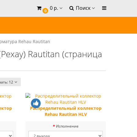
0 р.
Поиск
0
рматура Rehau Rautitan
ехау) Rautitan (страница
вать:
12
ектор
Распределительный коллектор
Rehau Rautitan HLV
Исполнение