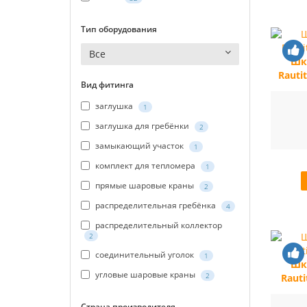
Тип оборудования
Все
Шк
Rauti
Вид фитинга
заглушка
1
заглушка для гребёнки
2
замыкающий участок
1
комплект для тепломера
1
прямые шаровые краны
2
распределительная гребёнка
4
распределительный коллектор
2
соединительный уголок
1
Шк
угловые шаровые краны
2
Raut
Страна производителя