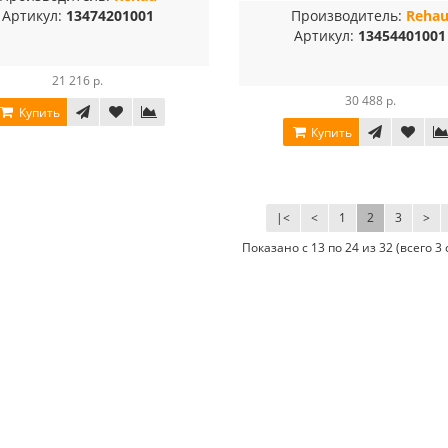
Артикул:
13474201001
Производитель:
Reha
Артикул:
13454401001
21 216 р.
30 488 р.
Купить
Купить
|<
<
1
2
3
>
Показано с 13 по 24 из 32 (всего 3