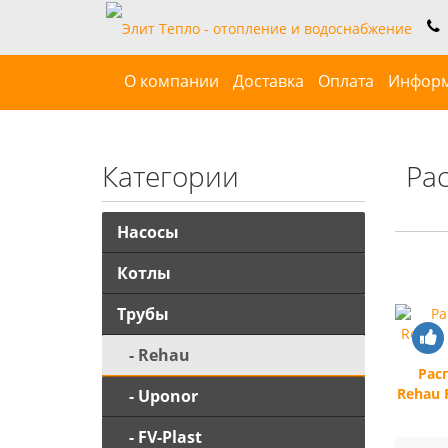
О компании
Доставка
Оплата
Инфор
Категории
Ра
Насосы
Котлы
Трубы
- Rehau
Рас
Rehau 
- Uponor
- FV-Plast