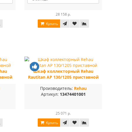
28 158 р.
Купить
hau
Шкаф коллекторный Rehau
тавной
Rautitan AP 130/1205 приставной
u
Производитель:
Rehau
Артикул:
13474401001
25 071 р.
Купить