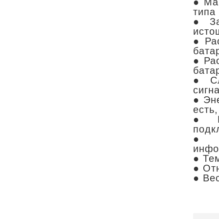
● Ма
типа
● За
исто
● Ра
батар
● Ра
батар
● Сл
сигн
● Эн
есть
● Не
подк
● П
инфо
● Те
● От
● Вес