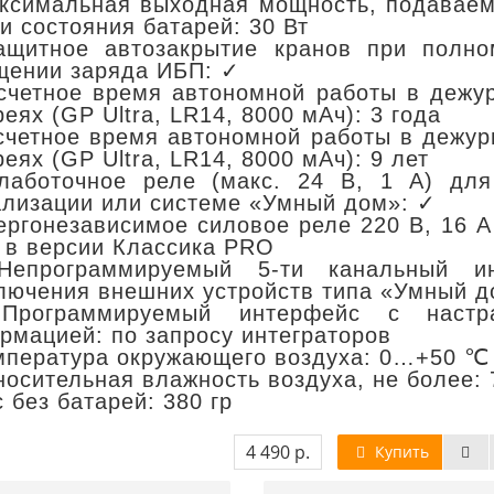
ксимальная выходная мощность, подаваема
 и состояния батарей: 30 Вт
щитное автозакрытие кранов при полно
щении заряда ИБП: ✓
счетное время автономной работы в дежу
еях (GP Ultra, LR14, 8000 мАч): 3 года
счетное время автономной работы в дежур
еях (GP Ultra, LR14, 8000 мАч): 9 лет
аботочное реле (макс. 24 В, 1 А) дл
ализации или системе «Умный дом»: ✓
ергонезависимое силовое реле 220 В, 16 А
, в версии Классика PRO
программируемый 5-ти канальный ин
лючения внешних устройств типа «Умный до
рограммируемый интерфейс с настра
рмацией: по запросу интеграторов
мпература окружающего воздуха: 0…+50 ℃
носительная влажность воздуха, не более:
 без батарей: 380 гр
4 490 р.
Купить