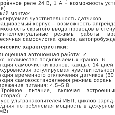
троенное реле 24 В, 1 А + возможность уст
ия)
гкий монтаж
гулируемая чувствительность датчиков
ращиваемый корпус – возможность апгрейд
зможность скрытого ввода проводов в стен
теллектуальные режимы работы: вре
есячная самоочистка кранов, автопробужде
ические характеристики:
лноценная автономная работа: ✓
кс. количество подключаемых кранов: 6
нкция самоочистки кранов: каждые 14 дней
ухуровневая регулируемая чувствительност
нкция временного отключения датчиков (60
нкция самовосстановления режима охраны 
пряжение питания: 4,5–5 В
ройное питание, включая встроенны
исторах): ✓
сурс ультранакопителей ИБП, циклов заряд-
едняя потребляемая мощность в дежурном
 мВт