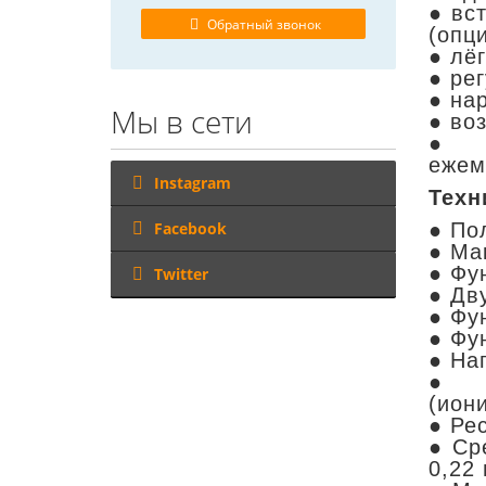
● вс
Обратный звонок
(опц
● лё
● ре
● на
Мы в сети
● во
● ин
ежем
Instagram
Техн
Facebook
● По
● Ма
● Фу
Twitter
● Дв
● Фу
● Фу
● На
● Т
(ион
● Ре
● Ср
0,22